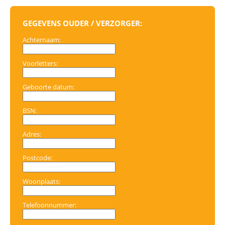
GEGEVENS OUDER / VERZORGER:
Achternaam:
Voorletters:
Geboorte datum:
BSN:
Adres:
Postcode:
Woonplaats:
Telefoonnummer: