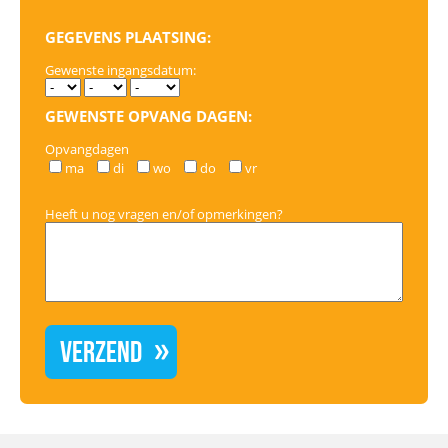
GEGEVENS PLAATSING:
Gewenste ingangsdatum:
GEWENSTE OPVANG DAGEN:
Opvangdagen
ma
di
wo
do
vr
Heeft u nog vragen en/of opmerkingen?