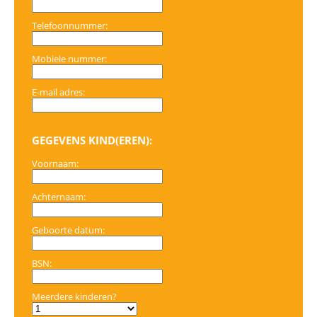
Telefoonnummer:
Mobiele nummer:
E-mail adres:
GEGEVENS KIND(EREN):
Voornaam:
Achternaam:
Geboorte datum:
BSN:
Meerdere kinderen?