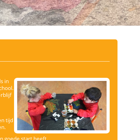
s in
hool.
blijf
n tijd
en.
n goede start heeft.