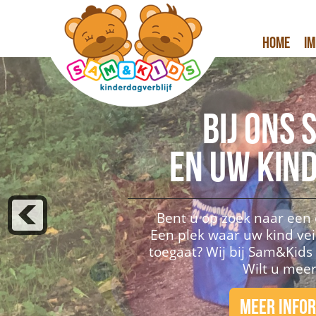
Home
Im
Bij ons 
en uw kind
Bent u op zoek naar een
Een plek waar uw kind vei
toegaat? Wij bij Sam&Kids
Wilt u mee
Meer Info