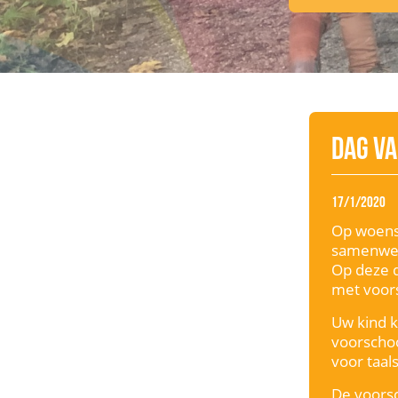
Dag v
17/1/2020
Op woensd
samenwer
Op deze d
met voor
Uw kind k
voorschoo
voor taal
De voorsc