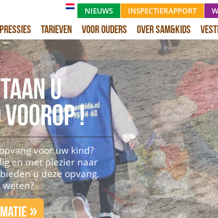
NIEUWS
INSPECTIERAPPORT
W
pressies
Tarieven
Voor ouders
Over Sam&Kids
Vest
staan u
 voorop !
 opvang voor uw kind?
lig en met plezier naar
 bieden u deze opvang.
r weten?
rmatie