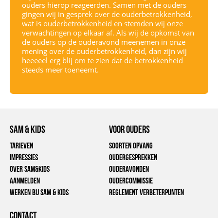
ouders hierop reageerden. Samen met de ouders
gingen wij in gesprek over de ouderbetrokkenheid,
wat is ouderbetrokkenheid en stemden wij onze
verwachtingen op elkaar af. Als wij de opkomst van
de ouders op de ouderavond meenemen in onze
mening over de ouderbetrokkenheid, dan zijn wij
heeeeel erg blij om te zien dat de betrokkenheid
steeds meer toeneemt.
Sam & Kids
voor ouders
Tarieven
Soorten opvang
Impressies
Oudergesprekken
Over Sam&Kids
Ouderavonden
Aanmelden
Oudercommissie
Werken bij Sam & Kids
Reglement verbeterpunten
CONTACT