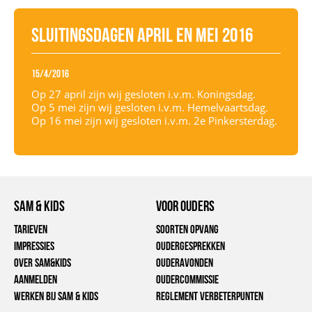
Sluitingsdagen april en mei 2016
15/4/2016
Op 27 april zijn wij gesloten i.v.m. Koningsdag.
Op 5 mei zijn wij gesloten i.v.m. Hemelvaartsdag.
Op 16 mei zijn wij gesloten i.v.m. 2e Pinkersterdag.
Sam & Kids
voor ouders
Tarieven
Soorten opvang
Impressies
Oudergesprekken
Over Sam&Kids
Ouderavonden
Aanmelden
Oudercommissie
Werken bij Sam & Kids
Reglement verbeterpunten