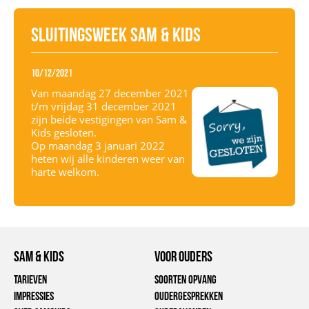
Sluitingsweek Sam & Kids
10/12/2021
Van maandag 27 december 2021
t/m vrijdag 31 december 2021
zijn beide vestigingen van Sam &
Kids gesloten.
Op maandag 3 januari 2022
heten wij alle kinderen weer van
harte welkom.
Sam & Kids
voor ouders
Tarieven
Soorten opvang
Impressies
Oudergesprekken