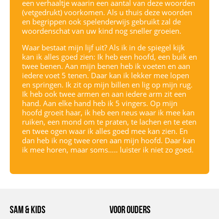
een verhaaltje waarin een aantal van deze woorden
(vetgedrukt) voorkomen. Als u thuis deze woorden
en begrippen ook spelenderwijs gebruikt zal de
woordenschat van uw kind nog sneller groeien.
Waar bestaat mijn lijf uit? Als ik in de spiegel kijk
kan ik alles goed zien: Ik heb een hoofd, een buik en
twee benen. Aan mijn benen heb ik voeten en aan
iedere voet 5 tenen. Daar kan ik lekker mee lopen
en springen. Ik zit op mijn billen en lig op mijn rug.
Ik heb ook twee armen en aan iedere arm zit een
hand. Aan elke hand heb ik 5 vingers. Op mijn
hoofd groeit haar, ik heb een neus waar ik mee kan
ruiken, een mond om te praten, te lachen en te eten
en twee ogen waar ik alles goed mee kan zien. En
dan heb ik nog twee oren aan mijn hoofd. Daar kan
ik mee horen, maar soms….. luister ik niet zo goed.
Sam & Kids
voor ouders